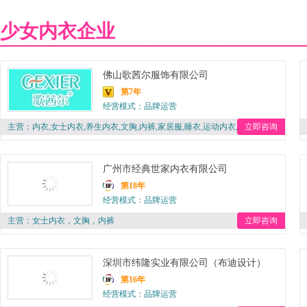
少女内衣企业
佛山歌茜尔服饰有限公司
第7年
经营模式：品牌运营
主营：内衣,女士内衣,养生内衣,文胸,内裤,家居服,睡衣,运动内衣,泳衣,保暖
立即咨询
衣
广州市经典世家内衣有限公司
第18年
经营模式：品牌运营
主营：女士内衣，文胸，内裤
立即咨询
深圳市纬隆实业有限公司（布迪设计）
第16年
经营模式：品牌运营