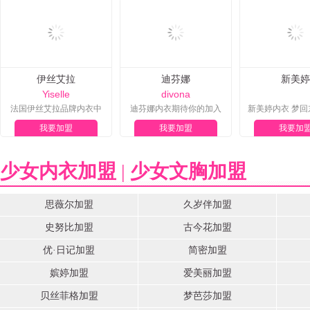
伊丝艾拉
迪芬娜
新美婷
Yiselle
divona
法国伊丝艾拉品牌内衣中
迪芬娜内衣期待你的加入
新美婷内衣 梦回
国区域招商
归属
我要加盟
我要加盟
我要加
少女内衣加盟
|
少女文胸加盟
思薇尔加盟
久岁伴加盟
史努比加盟
古今花加盟
优·日记加盟
简密加盟
嫔婷加盟
爱美丽加盟
贝丝菲格加盟
梦芭莎加盟