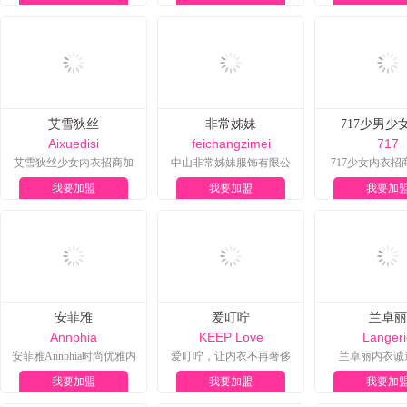
艾雪狄丝
非常姊妹
717少男少
Aixuedisi
feichangzimei
717
艾雪狄丝少女内衣招商加
中山非常姊妹服饰有限公
717少女内衣招
盟
司（诚招网络经销商实体
我要加盟
我要加盟
我要加
店加盟）
安菲雅
爱叮咛
兰卓丽
Annphia
KEEP Love
Langeri
安菲雅Annphia时尚优雅内
爱叮咛，让内衣不再奢侈
兰卓丽内衣诚
衣品牌招商
我要加盟
我要加盟
我要加