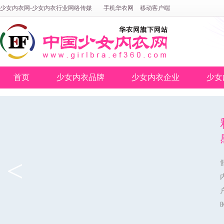
少女内衣网
-少女内衣行业网络传媒
手机华衣网
移动客户端
首页
少女内衣品牌
少女内衣企业
少女
<