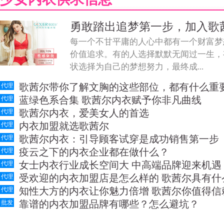
勇敢踏出追梦第一步，加入歌
每一个不甘平庸的人心中都有一个财富梦
价值追求。有的人选择默默无闻过一生，
状选择为自己的梦想努力，最终成...
歌茜尔带你了解文胸的这些部位，都有什么重
代理
蓝绿色系合集 歌茜尔内衣赋予你非凡曲线
代理
歌茜尔内衣，爱美女人的首选
代理
内衣加盟就选歌茜尔
代理
歌茜尔内衣：引导顾客试穿是成功销售第一步
代理
疫云之下的内衣企业都在做什么？
代理
女士内衣行业成长空间大 中高端品牌迎来机遇
代理
受欢迎的内衣加盟店是怎么样的 歌茜尔具有什
代理
知性大方的内衣让你魅力倍增 歌茜尔你值得信
代理
靠谱的内衣加盟品牌有哪些？怎么避坑？
批发