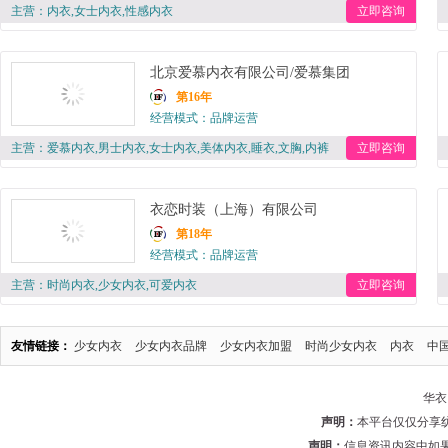
主营：内衣,女士内衣,性感内衣
立即咨询
北京爱慕内衣有限公司/爱慕集团
第16年
经营模式：品牌运营
主营：爱慕内衣,男士内衣,女士内衣,美体内衣,睡衣,文胸,内裤
立即咨询
衣恋时装（上海）有限公司
第18年
经营模式：品牌运营
主营：时尚内衣,少女内衣,可爱内衣
立即咨询
友情链接：
少女内衣
少女内衣品牌
少女内衣加盟
时尚少女内衣
内衣
中
华衣网
声明：
本平台仅仅分享
声明：
信息资讯内容中如果